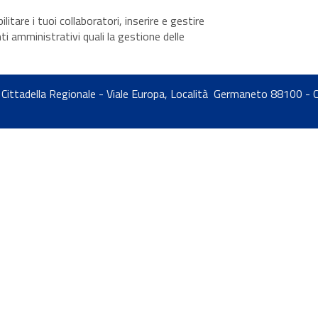
itare i tuoi collaboratori, inserire e gestire
i amministrativi quali la gestione delle
co - Cittadella Regionale - Viale Europa, Località Germaneto 88100