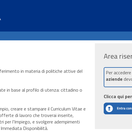
Area rise
ferimento in materia di politiche attive del
Per accedere
aziende
devo
e in base al profilo di utenza: cittadino o
Clicca qui pe
mpio, creare e stampare il Curriculum Vitae e
offerte di lavoro che troverai inserite,
tri per l'Impiego, e svolgere adempimenti
di Immediata Disponibilità.