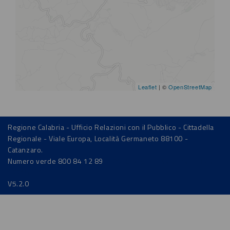
Leaflet
| ©
OpenStreetMap
Regione Calabria - Ufficio Relazioni con il Pubblico - Cittadella
Regionale - Viale Europa, Località Germaneto 88100 -
Catanzaro.
Numero verde 800 84 12 89
© 2016 Regione Calabria - P.IVA
02205340793
V5.2.0