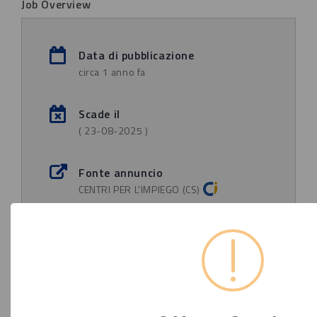
Job Overview
Data di pubblicazione
circa 1 anno fa
Scade il
( 23-08-2025 )
Fonte annuncio
CENTRI PER L'IMPIEGO (CS)
Luogo di lavoro
Castrolibero (CS)
Contratto
Lavoro Dipendente TI